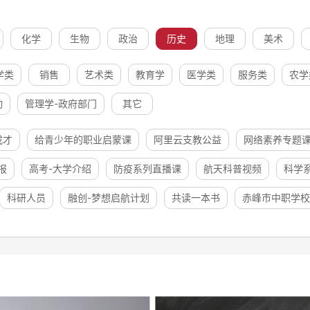
化学
生物
政治
历史
地理
美术
学类
销售
艺术类
教育学
医学类
服务类
农学
动
管理学-政府部门
其它
成才
给青少年的职业启蒙课
阿里云支教公益
网络素养专题
报
高考-大学介绍
防疫系列直播课
航天科普视频
科学
科研人员
融创-梦想启航计划
共读一本书
赤峰市中职学校