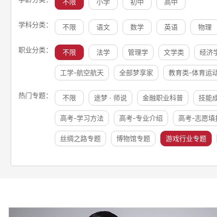
不限
小学
初中
高中
学科分类：
不限
语文
数学
英语
物理
职业分类：
不限
法学
管理学
文学类
经济
工学-航空航天
全部梦享家
教育类-体育运
热门专题：
不限
途梦 · 师说
金融职业科普
技能
高考-学习方法
高考-专业介绍
高考-志愿填
丝绸之路专题
博物馆专题
游戏行业专题