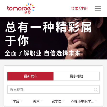
登录/注册
总有一种精彩属
于你
全面了解职业 自信选择未来
最新发布
最多播放
学龄
美术
农学类
赤峰市中职学校专业介绍