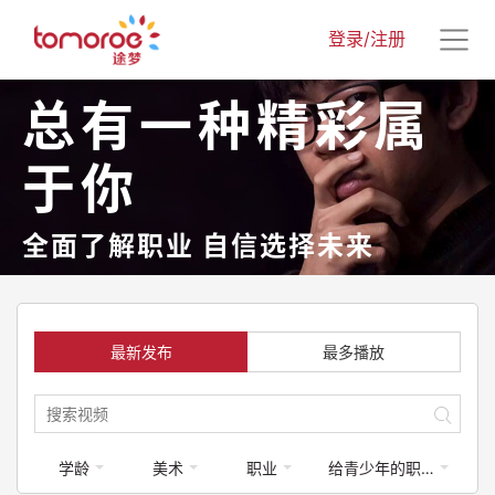
登录/注册
总有一种精彩属
于你
全面了解职业 自信选择未来
最新发布
最多播放
学龄
美术
职业
给青少年的职业启蒙课