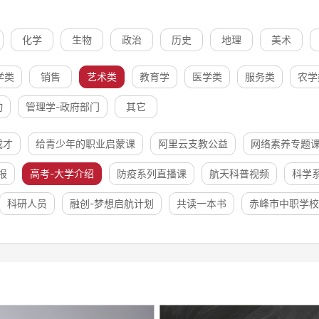
化学
生物
政治
历史
地理
美术
学类
销售
艺术类
教育学
医学类
服务类
农学
动
管理学-政府部门
其它
成才
给青少年的职业启蒙课
阿里云支教公益
网络素养专题
报
高考-大学介绍
防疫系列直播课
航天科普视频
科学
科研人员
融创-梦想启航计划
共读一本书
赤峰市中职学校