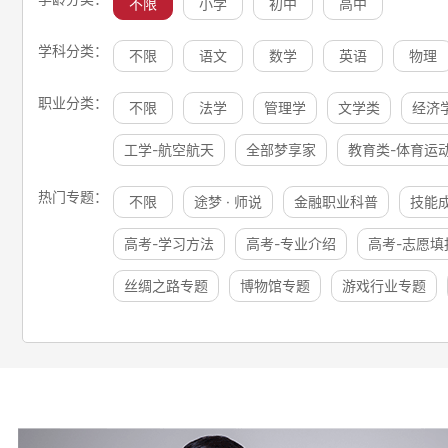
不限
小学
初中
高中
学科分类：
不限
语文
数学
英语
物理
职业分类：
不限
法学
管理学
文学类
经济
工学-航空航天
全部梦享家
教育类-体育运
热门专题：
不限
途梦 · 师说
金融职业科普
技能
高考-学习方法
高考-专业介绍
高考-志愿填
丝绸之路专题
博物馆专题
游戏行业专题