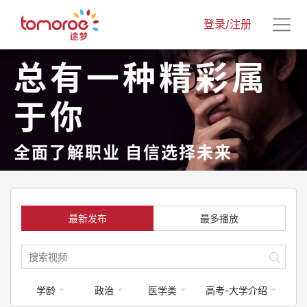
登录/注册
总有一种精彩属
于你
全面了解职业 自信选择未来
最新发布
最多播放
学龄
政治
医学类
高考-大学介绍