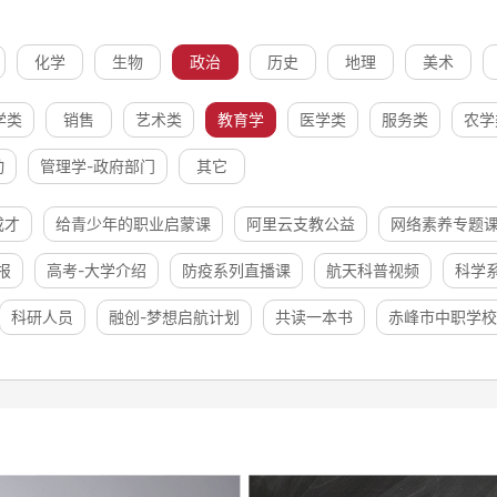
化学
生物
政治
历史
地理
美术
学类
销售
艺术类
教育学
医学类
服务类
农学
动
管理学-政府部门
其它
成才
给青少年的职业启蒙课
阿里云支教公益
网络素养专题
报
高考-大学介绍
防疫系列直播课
航天科普视频
科学
科研人员
融创-梦想启航计划
共读一本书
赤峰市中职学校