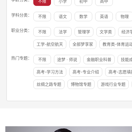
不限
小学
初中
高中
学科分类：
不限
语文
数学
英语
物理
职业分类：
不限
法学
管理学
文学类
经济
工学-航空航天
全部梦享家
教育类-体育运
热门专题：
不限
途梦 · 师说
金融职业科普
技能
高考-学习方法
高考-专业介绍
高考-志愿填
丝绸之路专题
博物馆专题
游戏行业专题