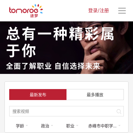
登录/注册
总有一种精彩属
于你
全面了解职业 自信选择未来
最新发布
最多播放
学龄
政治
职业
赤峰市中职学校专业介绍