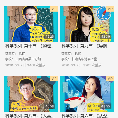
VIP
VIP
45:25
42:39
科学系列-第十节-《物理小实验》
科学系列-第九节-《导航中你不知道的那些事儿》
梦享家： 陈征
梦享家： 徐颖
学校： 山西省吕梁市汾阳市栗家庄乡南垣村寨小学
学校： 甘肃省华池县上堡子小学 河南省开封市兰考县谷营镇爪营四村小学 广西百色德保足荣中心校 甘肃省甘谷县大石镇马窑小学 河南省开封市兰
2020-03-23 | 3468 次播放
2020-03-23 | 3905 次播放
VIP
VIP
45:58
43:55
科学系列-第八节-《人类超级改进版的鱼》
科学系列-第六节-《从深海到南极》