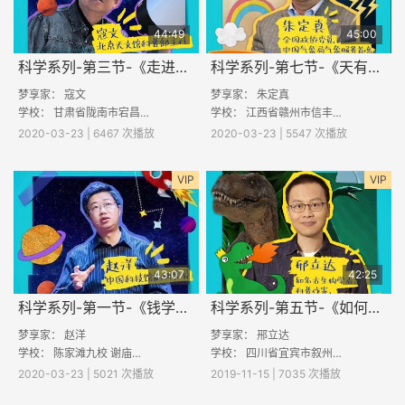
44:49
45:00
科学系列-第三节-《走进美丽的星空》
科学系列-第七节-《天有不测风云？》
梦享家： 寇文
梦享家： 朱定真
学校： 甘肃省陇南市宕昌县哈达铺镇树布小学 河南省开封市兰考县谷营镇程场小学 山西省吕梁市汾阳市栗家庄乡南垣村寨小学 山西省吕梁市临县临
学校： 江西省赣州市信丰县小河镇长陵小学 江西省抚州市荣山镇付家小学 山西省吕梁市汾阳市栗家庄乡南垣村寨小学 甘肃省陇南市西和县石峡镇
2020-03-23 | 6467 次播放
2020-03-23 | 5547 次播放
VIP
VIP
43:07
42:25
科学系列-第一节-《钱学森与崛起中的航天大国》
科学系列-第五节-《如何科学地吃掉一只恐龙》
梦享家： 赵洋
梦享家： 郉立达
学校： 陈家滩九校 谢庙小学 鸿溪小学 石村小学 尚台回族小学
学校： 四川省宜宾市叙州区双龙镇金山村小学校 河北省保定市容城县南张镇段庄小学 广西壮族自治区富川瑶族自治县古城镇山田完全小学 西省赣
2020-03-23 | 5021 次播放
2019-11-15 | 7035 次播放