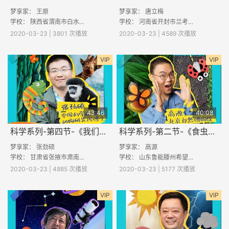
梦享家： 王原
梦享家： 唐立梅
学校： 陕西省渭南市白水县仓颉第一小学 河南省安阳市滑县桑村乡赵庄小学 江西省赣州市信丰县小河镇长陵小学 嵩县库区乡翟岭小学
学校： 河南省开封市兰考县谷营镇袁寨小学 云南省曲靖市富源县营上镇大栗小学 江西省赣州市于都县银坑镇洋迳小学 安徽省亳州市涡阳县丹城
2020-03-23 | 3801 次播放
2020-03-23 | 4589 次播放
VIP
VIP
43:46
40:08
科学系列-第四节-《我们弄错了的动物知识》
科学系列-第二节-《食虫植物大咖秀》
梦享家： 张劲硕
梦享家： 高源
学校： 甘肃省张掖市肃南县大泉沟中心小学 河南省安阳市滑县大寨乡小田小学 甘肃省定西市陇西县文峰镇仙源小学 山西省吕梁市中阳县暖泉镇
学校： 山东鲁能滕州希望小学 河南省新蔡县龙口镇博贤实验学校 湖南省邵阳县长阳铺镇石湾小学 河南省商丘市虞城县贾寨镇万庄小学 河南省开封
2020-03-23 | 4885 次播放
2020-03-23 | 5177 次播放
VIP
VIP