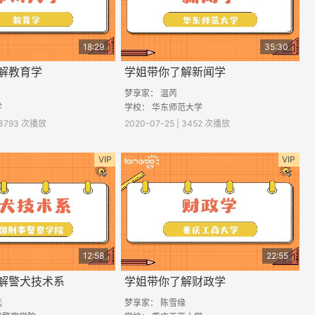
18:29
35:30
解教育学
学姐带你了解新闻学
梦享家： 温芮
学
学校： 华东师范大学
| 3793 次播放
2020-07-25 | 3452 次播放
VIP
VIP
12:58
22:55
解警犬技术系
学姐带你了解财政学
远
梦享家： 陈雪缘