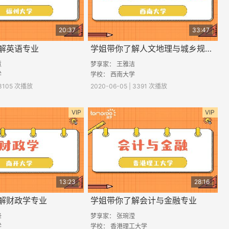
20:37
33:47
解英语专业
学姐带你了解人文地理与城乡规划专业
慧
梦享家： 王雅洁
学
学校： 西南大学
| 3105 次播放
2020-06-05 | 3391 次播放
VIP
VIP
13:23
28:16
解财政学专业
学姐带你了解会计与金融专业
锋
梦享家： 张琬滢
学
学校： 香港理工大学