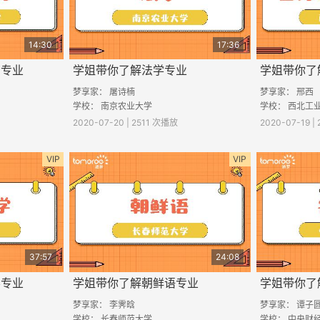
14:30
17:36
育专业
学姐带你了解法学专业
学姐带你了
梦享家： 屠诗楠
梦享家： 邢西
学校： 南京农业大学
学校： 西北工
2020-07-20 | 2511 次播放
2020-07-19 
VIP
VIP
37:57
24:08
学专业
学姐带你了解朝鲜语专业
学姐带你了
梦享家： 李霁晗
梦享家： 谭子
学校： 长春师范大学
学校： 中央财