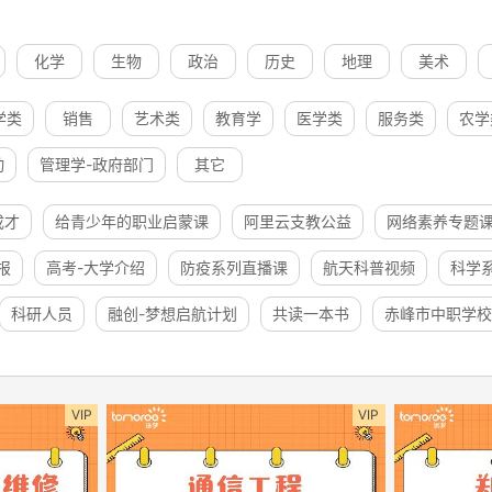
化学
生物
政治
历史
地理
美术
学类
销售
艺术类
教育学
医学类
服务类
农学
动
管理学-政府部门
其它
成才
给青少年的职业启蒙课
阿里云支教公益
网络素养专题
报
高考-大学介绍
防疫系列直播课
航天科普视频
科学
科研人员
融创-梦想启航计划
共读一本书
赤峰市中职学校
VIP
VIP