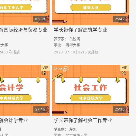
06:38
25:42
解国际经济与贸易专业
学长带你了解建筑学专业
梦享家： 岳锐涛
业大学
学校： 清华大学
| 2483 次播放
2020-07-19 | 3215 次播放
VIP
VIP
27:46
25:36
解会计学专业
学长带你了解社会工作专业
圆
梦享家： 左凯
经大学
学校： 北京建筑大学