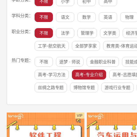
不限
小学
初中
高中
学科分类：
不限
语文
数学
英语
物理
职业分类：
不限
法学
管理学
文学类
经济
工学-航空航天
全部梦享家
教育类-体育运
热门专题：
不限
途梦 · 师说
金融职业科普
技能
高考-学习方法
高考-专业介绍
高考-志愿填
丝绸之路专题
博物馆专题
游戏行业专题
VIP