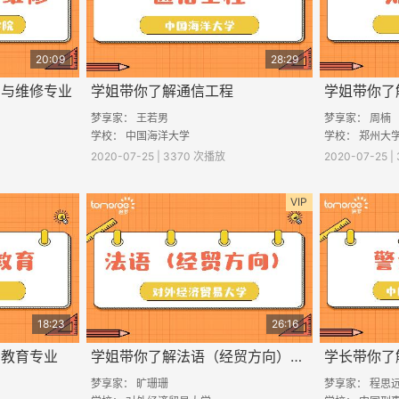
20:09
28:29
用与维修专业
学姐带你了解通信工程
学姐带你了
梦享家： 王若男
梦享家： 周楠
学校： 中国海洋大学
学校： 郑州大
2020-07-25 | 3370 次播放
2020-07-25 
VIP
18:23
26:16
治教育专业
学姐带你了解法语（经贸方向）专业
学长带你了
梦享家： 旷珊珊
梦享家： 程思