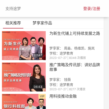
urrent)
(current)
支持途梦
登录/注册
相关推荐
梦享家作品
为新生代铺上可持续发展之路
梦享家： 周淼、杨维凯、施岚
学校：途梦教育
07:47
2023-07-27 | 8346 次播放
推广策略及传讯部：讲好品牌
故事
梦享家： 钱薇
学校：
途梦教育
06:43
2023-07-27 | 8277 次播放
用科技推动金融
VIP