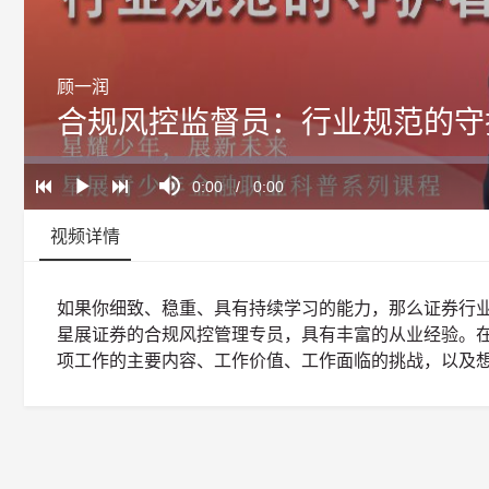
顾一润
合规风控监督员：行业规范的守
Loaded
:
Progress
:
Mute
0%
0%
Current
0:00
/
Duration
0:00
Play
Time
视频详情
如果你细致、稳重、具有持续学习的能力，那么证券行
星展证券的合规风控管理专员，具有丰富的从业经验。
项工作的主要内容、工作价值、工作面临的挑战，以及