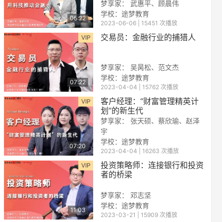
梦享家： 武惠平、顾晨伟
学校：途梦教育
05:22
2023-06-06 | 15451 次播放
交易员：金融行业的捕猎人
VIP
梦享家： 吴昺松、范文杰
学校：途梦教育
07:22
2023-04-04 | 15762 次播放
reen
客户经理：“财富管理精英计
VIP
划”的新生代
梦享家： 张天硕、蔡欣瑜、赵泽
宇
学校：途梦教育
07:20
2023-04-04 | 16263 次播放
投资策略师：连接银行和投资
VIP
者的桥梁
梦享家： 邓志坚
学校：
途梦教育
11:03
2023-03-21 | 15909 次播放