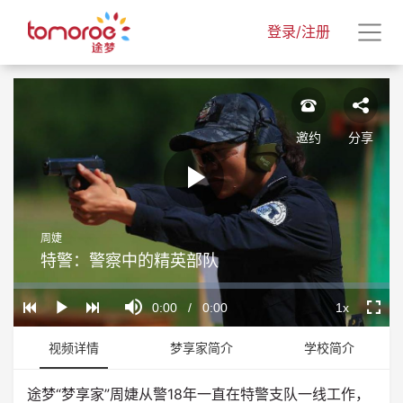
登录/注册
邀约
分享
Play
周婕
Video
特警：警察中的精英部队
Loaded
:
Progress
:
Mute
0%
0%
Current
0:00
/
Duration
0:00
1x
Play
Playback
Fullscr
Rate
Time
视频详情
梦享家简介
学校简介
途梦“梦享家”周婕从警18年一直在特警支队一线工作，