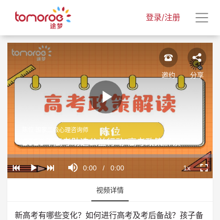
登录/注册
邀约
分享
Play
陈位 国家二级心理咨询师
Video
2020年高考助选公益行动“高考政策解读”
Loaded
:
Progress
:
Mute
0%
0%
Current
0:00
/
Duration
0:00
1x
Play
Playback
Fullscr
Rate
Time
视频详情
新高考有哪些变化？如何进行高考及考后备战？孩子备