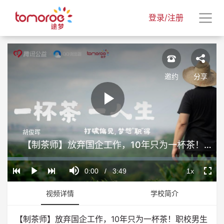
登录/注册
邀约
分享
Play
胡俊晖
Video
【制茶师】放弃国企工作，10年只为一杯茶！职校男生炒出“完美”龙井茶
Loaded
:
Progress
:
Mute
0%
0%
Current
0:00
/
Duration
3:49
1x
Play
Playback
Fullscr
Rate
Time
视频详情
学校简介
【制茶师】放弃国企工作，10年只为一杯茶！职校男生