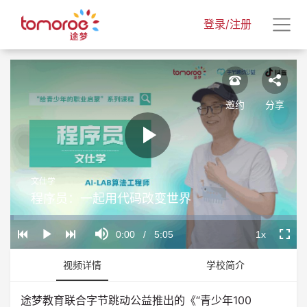
登录/注册
邀约
分享
Play
文仕学
Video
程序员：一起用代码改变世界
Loaded
:
Progress
:
Mute
0%
0%
Current
0:00
/
Duration
5:05
1x
Play
Playback
Fullscr
Rate
Time
视频详情
学校简介
途梦教育联合字节跳动公益推出的《“青少年100