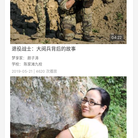
04:22
退役战士：大阅兵背后的故事
梦享家：
颜子涛
学校：
陈家滩九校
2019-05-21 | 4620 次播放