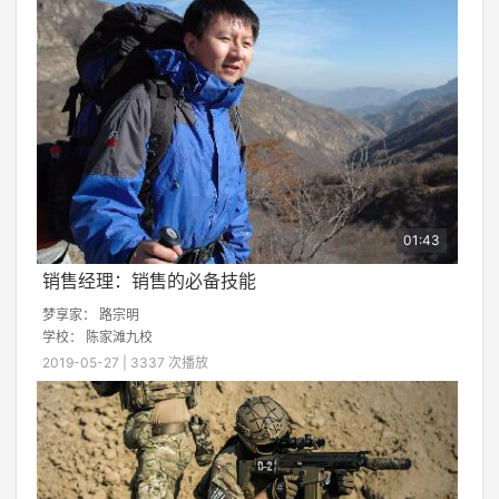
01:43
销售经理：销售的必备技能
梦享家：
路宗明
学校：
陈家滩九校
2019-05-27 | 3337 次播放