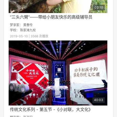
03:10
“三头六臂”——带给小朋友快乐的高级辅导员
梦享家：
黄春伶
学校：
陈家滩九校
2019-05-10 | 3568 次播放
40:03
传统文化系列 - 第五节 -《小对联，大文化》