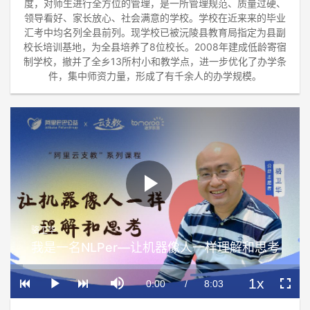
度，对师生进行全方位的管理，是一所管理规范、质量过硬、
领导看好、家长放心、社会满意的学校。学校在近来来的毕业
汇考中均名列全县前列。现学校已被沅陵县教育局指定为县副
校长培训基地，为全县培养了8位校长。2008年建成低龄寄宿
制学校，撤并了全乡13所村小和教学点，进一步优化了办学条
件，集中师资力量，形成了有千余人的办学规模。
Play
骆卫华
Video
我是一名NLPer—让机器像人一样理解和思考
Loaded
:
Progress
:
Mute
0%
0%
1x
Current
0:00
/
Duration
8:03
Play
Playback
Fullscre
Rate