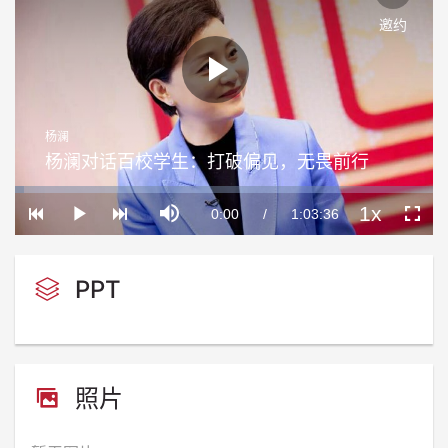
邀约
Play
杨澜
Video
杨澜对话百校学生：打破偏见，无畏前行
Loaded
:
Progress
:
Mute
0%
0%
1x
Current
0:00
/
Duration
1:03:36
Play
Playback
Fullscre
Rate
Time
PPT
照片