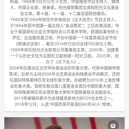
杨澜，1968年3月31日生于北京。中国电视节目主持人、媒体
人、传媒企业家、慈善家。阳光媒体集团主席和阳光文化基金
会主席。第十届、十一届、十二届全国政协委员。
1990年至1994年担任中央电视台《正大综艺》节目主持人，
于1994年获中国第一届主持人“金话筒奖”；之后赴美深造，毕
业于美国哥伦比亚大学国际及公共事务学院，获国际事务硕士
学位；后加盟凤凰卫视，开创中国第一个深度高端访谈节目
《杨澜访谈录》，截至2014年已访问全球700余位人物。
1999年担任阳光文化影视公司董事局主席；2000年，创建第
一个以历史文化为主题的卫星频道—阳光卫视。 2005年，创
办了《天下女人》。
2008年应邀出任北京申办奥运会的形象大使，代表中国做申奥
陈述，后参与主持2008年北京奥运会和残奥会开闭幕式，还担
任国际特殊奥林匹克全球形象大使。亦被聘为2010年上海世博
会形象大使。现担任联合国儿童基金会首位中国形象大使、国
际特殊奥林匹克全球形象大使和中国慈善联合会副会长。
2013年被福布斯评为全球最具影响力的100位女性之一。
2018年12月，入选“中国改革开放海归40年40人”榜单。