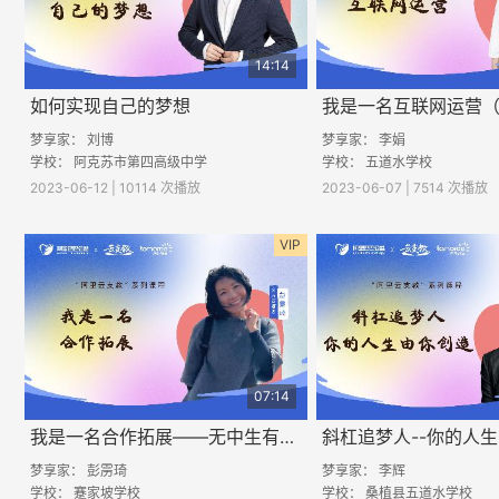
14:14
如何实现自己的梦想
我是一名互联网运营
梦享家： 刘博
梦享家： 李娟
学校： 阿克苏市第四高级中学
学校： 五道水学校
2023-06-12 | 10114 次播放
2023-06-07 | 7514 次播放
VIP
07:14
我是一名合作拓展——无中生有，1+1=11
斜杠追梦人--你的人
梦享家： 彭雳琦
梦享家： 李辉
学校： 蹇家坡学校
学校：
桑植县五道水学校