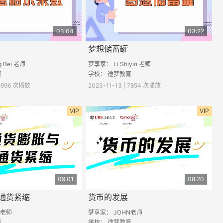
03:04
03:22
梦想储蓄罐
 Bei 老师
梦享家： Li Shiyin 老师
育
学校： 途梦教育
 8996 次播放
2023-11-13 | 7854 次播放
VIP
VIP
09:01
08:20
通货紧缩
货币的发展
A老师
梦享家： JOHN老师
育
学校： 途梦教育