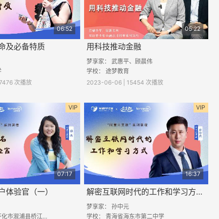
06:52
05:22
命及必备特质
用科技推动金融
梦享家： 武惠平、顾晨伟
学
学校： 途梦教育
| 7476 次播放
2023-06-06 | 15454 次播放
VIP
VIP
07:17
16:37
户体验官（一）
解密互联网时代的工作和学习方法（一）
梦享家： 孙中元
市溆浦县桥江大湾学校
学校：
青海省海东市第二中学