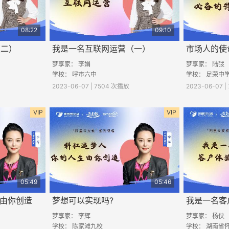
08:22
09:10
（二）
我是一名互联网运营（一）
市场人的使
梦享家： 李娟
梦享家： 陆弢
学校： 呼市六中
学校： 足荣中
2023-06-07 | 7504 次播放
2023-06-07 
VIP
VIP
05:49
05:46
生由你创造
梦想可以实现吗?
我是一名客
梦享家： 李辉
梦享家： 杨侠
学校：
陈家滩九校
学校：
湖南省怀化