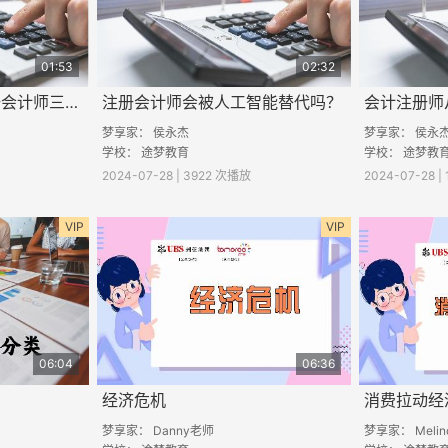
01:53
02:32
会计师、审计师、注册会计师三者的区别
注册会计师会被人工智能替代吗？
会计注册师
梦享家： 侯永杰
梦享家： 侯永
学校： 途梦教育
学校： 途梦教
2024-07-28 | 3922 次播放
2024-07-28 
VIP
VIP
06:04
06:36
经济危机
消费拉动经
梦享家： Danny老师
梦享家： Melin