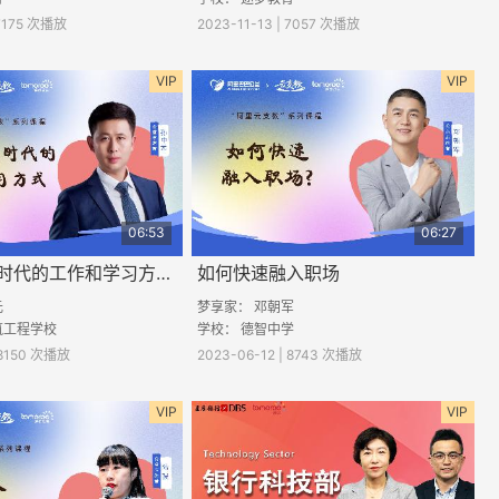
 7175 次播放
2023-11-13 | 7057 次播放
VIP
VIP
06:53
06:27
解密互联网时代的工作和学习方法（二）
如何快速融入职场
元
梦享家： 邓朝军
筑工程学校
学校： 德智中学
 8150 次播放
2023-06-12 | 8743 次播放
VIP
VIP