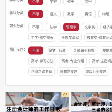
不限
小学
初中
高中
学科分类：
不限
语文
数学
英语
物理
职业分类：
不限
法学
管理学
文学类
经济
工学-航空航天
全部梦享家
教育类-体育运
热门专题：
不限
途梦 · 师说
金融职业科普
技能
高考-学习方法
高考-专业介绍
高考-志愿填
丝绸之路专题
博物馆专题
游戏行业专题
VIP