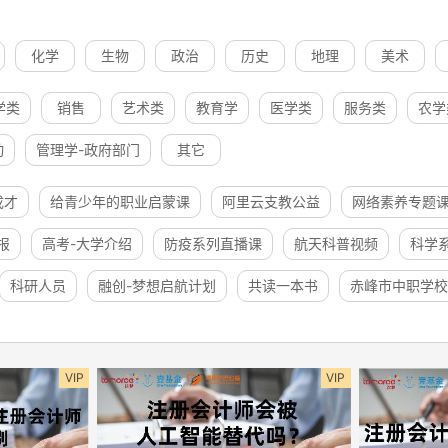
化学
生物
政治
历史
地理
美术
学类
销售
艺术类
教育学
医学类
服务类
农学
动
管理学-政府部门
其它
成才
给青少年的职业启蒙课
阿里云支教公益
网络素养专题
报
高考-大学介绍
防疫系列直播课
航天科普视频
科学
科研人员
融创-梦想启航计划
共读一本书
赤峰市中职学校
VIP
VIP