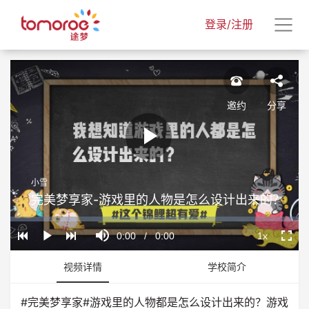
登录/注册
邀约
分享
Play
小雪
Video
完美梦享家-游戏里的人物是怎么设计出来的？
Loaded
:
Progress
:
Mute
0%
0%
Current
0:00
/
Duration
0:00
1x
Play
Playback
Fullscr
Rate
Time
视频详情
学校简介
#完美梦享家#游戏里的人物都是怎么设计出来的？游戏