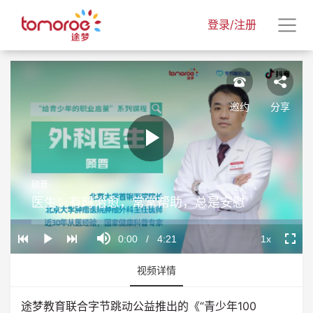
登录/注册
邀约
分享
Play
顾晋
Video
医生：有时治愈，常常帮助，总是安慰
Loaded
:
Progress
:
Mute
0%
0%
Current
0:00
/
Duration
4:21
1x
Play
Playback
Fullscr
Rate
Time
视频详情
途梦教育联合字节跳动公益推出的《“青少年100